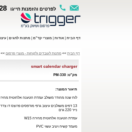
28
לפרטים והזמנות חייגו
ד
ף ה
בית
|
א
ודות
|
מו
צרי קד"מ
|
מתנות לחגים
|
עי
צו
דף הבית
>>
מתנות לעובדים ולקוחות - מוצרי פרסום
> smart calendar charger
smart calendar charger
מק"ט: PM-330
תיאור המוצר:
לוח שנה מהודר משולב עמדת הטענה אלחוטית מהירה
13 דפים משולבים עיצוב גרפי מודפסים פרוצס דו צדדי 
נייר 220 גרם
עמדת הטענה אלחוטית מהירה
W15
מעמד קשיח ויציב עשוי
PVC