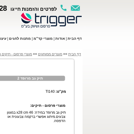
28
לפרטים והזמנות חייגו
ד
ף ה
בית
|
א
ודות
|
מו
צרי קד"מ
|
מתנות לחגים
|
עי
צו
דף הבית
>>
מוצרים ממותגים
>>
מוצרי פרסום - תיקים ו
תיק גב מרופד 2
מק"ט:
TI140
מוצרי פרסום - תיקים:
תיק גב מרופד במידה: x28 cm 46 במגוון
צבעים.מיתוג אפשרי ברקמה צבעונית או
הדפסה.