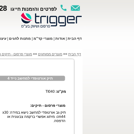
28
לפרטים והזמנות חייגו
ד
ף ה
בית
|
א
ודות
|
מו
צרי קד"מ
|
מתנות לחגים
|
עי
צו
דף הבית
>>
מוצרים ממותגים
>>
מוצרי פרסום - תיקים ו
תיק אורטופדי למחשב נייד 4
מק"ט:
TI040
מוצרי פרסום - תיקים:
תיק גב אורטופדי למחשב נישא במידה: x30
cm44. מיתוג אפשרי ברקמה צבעונית או
הדפסה.