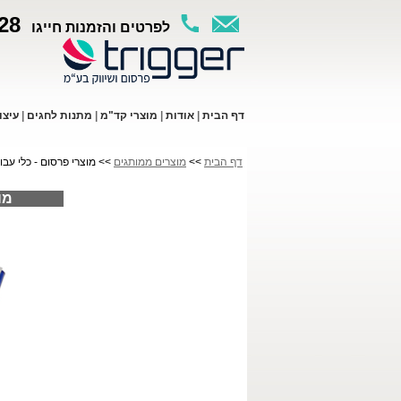
28
לפרטים והזמנות חייגו
ד
ף ה
בית
|
א
ודות
|
מו
צרי קד"מ
|
מתנות לחגים
|
עי
צו
דף הבית
>>
מוצרים ממותגים
>> מוצרי פרסום - כלי עבו
מו