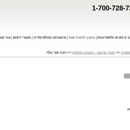
1-700-728-7
ב ביתנים ולתערוכות
|
עיצוב לוחות שנה
|
אינטרנט ומולטימדיה
|
מוצרי דפו
ס
|
צור קש
ספורט
>>
מוצרי פרסום - כובעים וחולצות
>> כובע סגר גולף
ון