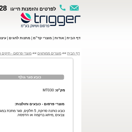
28
לפרטים והזמנות חייגו
ד
ף ה
בית
|
א
ודות
|
מו
צרי קד"מ
|
מתנות לחגים
|
עי
צו
דף הבית
>>
מוצרים ממותגים
>>
מוצרי פרסום - תיקים ו
כובע סגר גולף
מק"ט:
MT030
מוצרי פרסום - כובעים וחולצות:
כובע כותנה סרוקה, 5 חלקים, סגר מתכת במגו
צבעים ,מיתוג ברקמה או הדפסה.