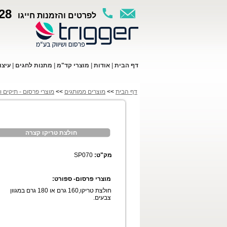
28
לפרטים והזמנות חייגו
ד
ף ה
בית
|
א
ודות
|
מו
צרי קד"מ
|
מתנות לחגים
|
עי
צו
דף הבית
>>
מוצרים ממותגים
>>
מוצרי פרסום - תיקים ו
חולצת טריקו קצרה
מק"ט:
SP070
מוצרי פרסום- ספורט:
חולצת טריקו,160 גרם או 180 גרם במגוון
צבעים.