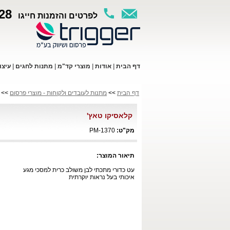
28
לפרטים והזמנות חייגו
ד
ף ה
בית
|
א
ודות
|
מו
צרי קד"מ
|
מתנות לחגים
|
עי
צו
דף הבית
>>
מתנות לעובדים ולקוחות - מוצרי פרסום
>> ק
קלאסיקו טאץ'
מק"ט:
PM-1370
תיאור המוצר:
עט כדורי מתכתי לבן משולב כרית למסכי מגע
איכותי בעל נראות יוקרתית