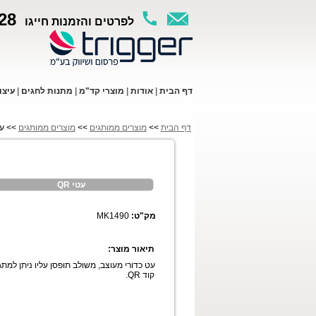
28
לפרטים והזמנות חייגו
ד
ף ה
בית
|
א
ודות
|
מו
צרי קד"מ
|
מתנות לחגים
|
עי
צו
דף הבית
>>
מוצרים ממותגים
>>
מוצרים ממותגים
>> עטי
עטי QR
מק"ט:
MK1490
תיאור מוצר:
עט כדורי מעוצב, משולב תופסן עליו ניתן למתג
קוד QR.