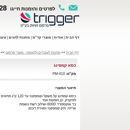
28
לפרטים והזמנות חייגו
ד
ף ה
בית
|
א
ודות
|
מו
צרי קד"מ
|
מתנות לחגים
|
עי
צו
דף הבית
>>
מתנות לעובדים ולקוחות - מוצרי פרסום
>> כ
כסא קמפינג
מק"ט:
PM-410
תיאור המוצר:
כיסא קמפינג קל משקל וקומפקטי עד 120 ק"ג מתאים
לפיקניק, ים,הופעות ועוד.
בד אוקספורד
D
600 ושילוב רשת נושמת.
אריזה: תיק קומפקטי וסגירת רוכסן