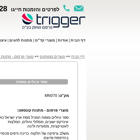
28
לפרטים והזמנות חייגו
ד
ף ה
בית
|
א
ודות
|
מו
צרי קד"מ
|
מתנות לחגים
|
עי
צו
דף הבית
>>
מוצרים ממותגים
>>
מוצרי פרסום - מתנות 
ספר טיולים ומפות
מק"ט:
MN070
מוצרי פרסום - מתנות קונספט:
ספר טיולים ומפות המכיל מפת ארץ ישראל כול
אינדקס ישובים, מסלולי טיולים, המלצות
לאטרקציות, מסעדות ולינה.
משלב גרפיקה של הלקוח. כריכה ודפים פנימיי
בהדפסת פרוצס.