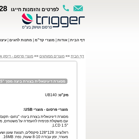
28
לפרטים והזמנות חייגו
ד
ף ה
בית
|
א
ודות
|
מו
צרי קד"מ
|
מתנות לחגים
|
עי
צו
דף הבית
>>
מוצרים ממותגים
>>
מוצרי פרסום - דיסק און 
מסגרת דיגיטאלית בצורת ביצה מסך "1.5
מק"ט:
UB140
מוצרי פרסום - מוצרי USB:
מסגרת דיגיטאלית בצורת ביצה- "נחום- תקום"
עם משקולת פנימית להעמדה על משטחים, מ
"1.5 LCD,
רזולוציה: 128*128 פיקסלים, תצוגת שעון ושע
מעורר, זמן עבודה 8-10 שעות, נפח: 16MB.