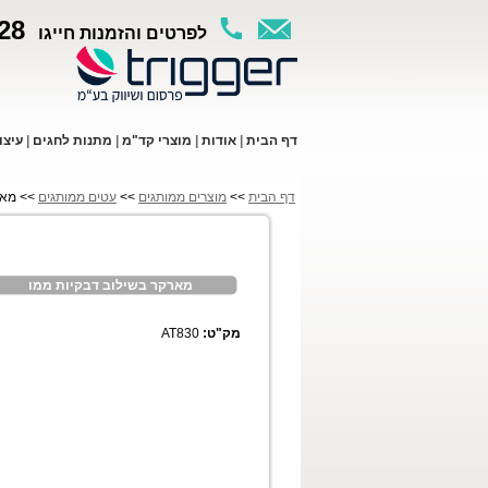
28
לפרטים והזמנות חייגו
ד
ף ה
בית
|
א
ודות
|
מו
צרי קד"מ
|
מתנות לחגים
|
עי
צו
דף הבית
>>
מוצרים ממותגים
>>
עטים ממותגים
>> מאר
מארקר בשילוב דבקיות ממו
מק"ט:
AT830