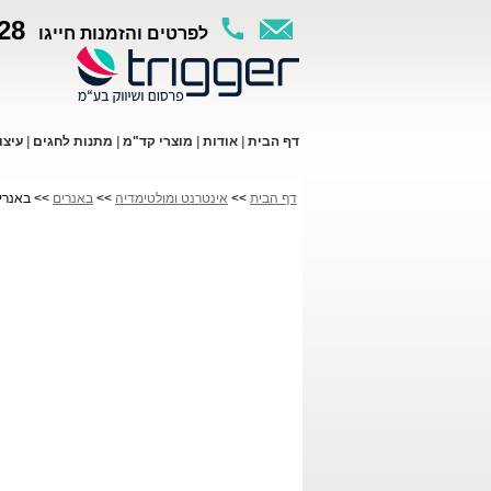
28
לפרטים והזמנות חייגו
ד
ף ה
בית
|
א
ודות
|
מו
צרי קד"מ
|
מתנות לחגים
|
עי
צו
דף הבית
>>
אינטרנט ומולטימדיה
>>
באנרים
>> באנרים