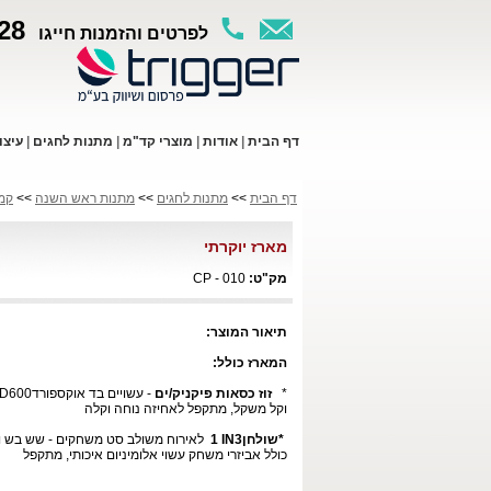
28
לפרטים והזמנות חייגו
ד
ף ה
בית
|
א
ודות
|
מו
צרי קד"מ
|
מתנות לחגים
|
עי
צו
דף הבית
>>
מתנות לחגים
>>
מתנות ראש השנה
>>
קמפ
מארז יוקרתי
מק"ט:
CP - 010
תיאור המוצר:
המארז כולל:
*
זוז כסאות פיקניק/ים
-
עשויים בד אוקספורד
D600
וקל משקל, מתקפל לאחיזה נוחה וקלה
*
שולחן
1 IN3
לאירוח משולב סט משחקים - שש בש 
כולל אביזרי משחק עשוי אלומיניום איכותי, מתקפל